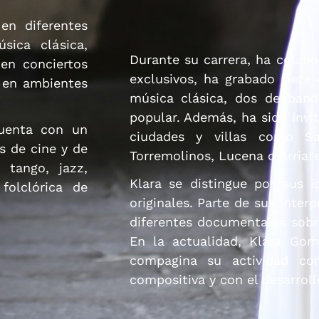
en diferentes
sica clásica,
Durante su carrera, ha colab
en conciertos
exclusivos, ha grabado siete 
 en ambientes
música clásica, dos de ban
popular. Además, ha sido invita
cuenta con un
ciudades y villas como San
s de cine y de
Torremolinos, Lucena o Arriate
 tango, jazz,
Klara se distingue por sus i
folclórica de
originales. Parte de sus inter
diferentes documentales sobre
En la actualidad, Klara Go
compagina su actividad co
compositiva y con el desarrol