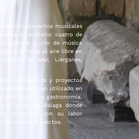
orado con proyectos musicales
discos en solitario: cuatro de
das sonoras y uno de música
da a recitales al aire libre en
tillana de Mar, Liérganes,
.
deas innovadoras y proyectos
pretaciones se han utilizado en
 arte, cultura y gastronomía.
mboc reside en Málaga donde
mo intérprete con su labor
lo de nuevos proyectos.