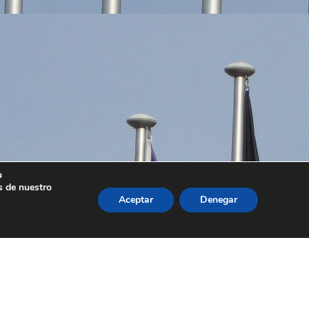
u
s de nuestro
Aceptar
Denegar