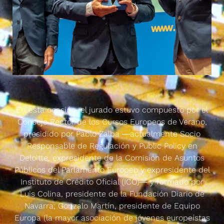
En esta ocasión, el jurado estuvo compuesto por el
Consejo Rector de los Cursos Europeos de Verano,
presidido por Pablo Zalba ―actualmente Socio
Responsable de Regulación y Public Policy en
Deloitte, expresidente de la Comisión de Asuntos
Públicos del Parlamento Europeo y expresidente del
Instituto de Crédito Oficial (ICO)― y formado por
Luis Colina, presidente de la Fundación Diario de
Navarra; Gonzalo Martín, presidente de Equipo
Europa (la mayor asociación de jóvenes europeístas