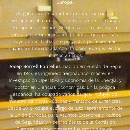
Europa.
Un galardón de carácter internacional que se
entregó en el marco de la VI edición de los Cursos
Europeos de Verano. Su objetivo es reconocer a
personas, empresas o instituciones que, por sus
trayectorias, trabajos o proyectos profesionales,
hayan contribuido a la construcción europea en los
últimos 25 años.
Josep Borrell Fontelles
, nacido en Puebla de Segur
en 1947, es ingeniero aeronáutico, máster en
Investigación Operativa y Economía de la Energía, y
doctor en Ciencias Económicas. En la política
española, ha ocupado varios cargos, incluyendo
ministro de Obras Públicas y ministro de Exteriores.
Desde 2019, ocupa el cargo de alto representante de
la Unión Europea para Asuntos Exteriores y Política
de Seguridad y vicepresidente de la Comisión
Europea, y anteriormente fue presidente del