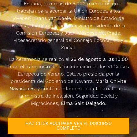
de España, con más de 5.000 miembros que
trabajan para acercar la Unión Europea a los
jóvenes); Frans van Daele, Ministro de Estado de
Bélgica; Joaquín Almunia, ex vicepresidente de la
Comisión Europea; y Juan Moscoso del Prado,
vicesecretario general del Consejo Económico y
Social.
La ceremonia se realizó el
26 de agosto a las 10.00
h
en el transcurso de la celebración de los VI Cursos
Europeos de Verano. Estuvo presidida por la
presidenta del Gobierno de Navarra,
María Chivite
Navascués
, y contó con la presencia telemática de
la ministra de Inclusión, Seguridad Social y
Migraciones,
Elma Saiz Delgado.
HAZ CLICK AQUÍ PARA VER EL DISCURSO
COMPLETO