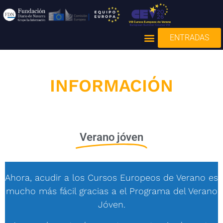
ENTRADAS
INFORMACIÓN
Verano jóven
Ahora, acudir a los Cursos Europeos de Verano es
mucho más fácil gracias a el Programa del Verano
Jóven.